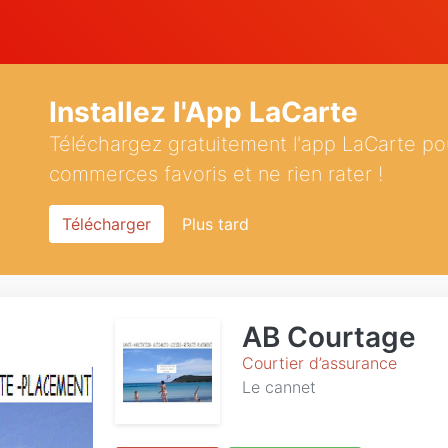
Installez l'App LaCarte
Téléchargez gratuitement l'app LaCarte po
commerces favoris et ne rien rater !
Télécharger
Plus tard
AB Courtage
Courtier d’assurance
Le cannet