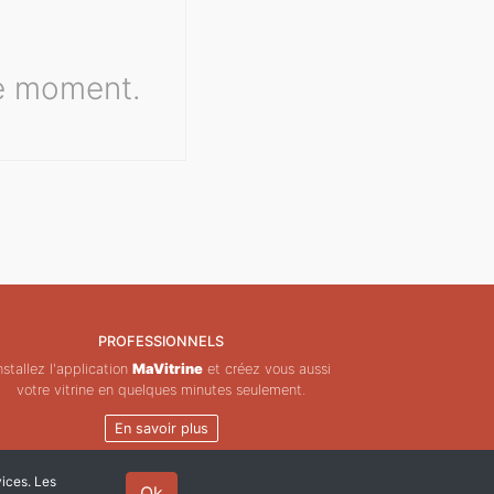
le moment.
PROFESSIONNELS
nstallez l'application
MaVitrine
et créez vous aussi
votre vitrine en quelques minutes seulement.
En savoir plus
vices. Les
Ok