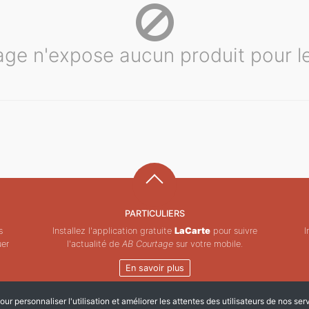
ge n'expose aucun produit pour 
PARTICULIERS
s
Installez l'application gratuite
LaCarte
pour suivre
I
uer
l'actualité de
AB Courtage
sur votre mobile.
En savoir plus
ur personnaliser l'utilisation et améliorer les attentes des utilisateurs de nos ser