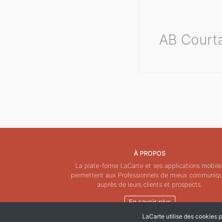
AB Courta
À PROPOS
La plate-forme LaCarte et ses applications mobile
permettent aux Professionnels de mieux communiq
auprès de leurs clients et prospects.
En savoir plus
LaCarte utilise des cookies po