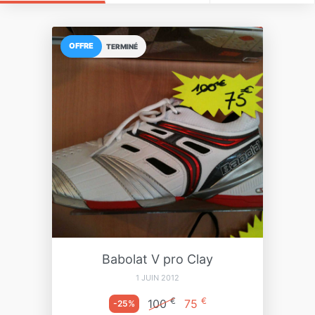
OFFRE
TERMINÉ
Babolat V pro Clay
1 JUIN 2012
€
€
100
75
-25%