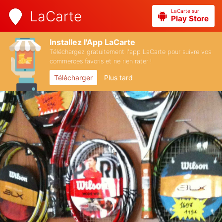
LaCarte sur
LaCarte
Play Store
Installez l'App LaCarte
Téléchargez gratuitement l'app LaCarte pour suivre vos
commerces favoris et ne rien rater !
Télécharger
Plus tard