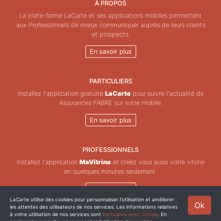
À PROPOS
La plate-forme LaCarte et ses applications mobiles permettent
aux Professionnels de mieux communiquer auprès de leurs clients
et prospects.
En savoir plus
PARTICULIERS
Installez l'application gratuite
LaCarte
pour suivre l'actualité de
Assurances FABRE
sur votre mobile.
En savoir plus
PROFESSIONNELS
Installez l'application
MaVitrine
et créez vous aussi votre vitrine
en quelques minutes seulement.
En savoir plus
LaCarte utilise des cookies pour personnaliser l'utilisation et améliorer
Ok
les attentes des utilisateurs de nos services. Les informations relatives
Copyright © ZeMAP 2026 - Tous droits réservés.
à votre utilisation de nos services sont
partagées avec Google
. En