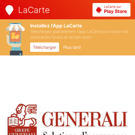
LaCarte sur
LaCarte
Play Store
Installez l'App LaCarte
Téléchargez gratuitement l'app LaCarte pour suivre vos
commerces favoris et ne rien rater !
Télécharger
Plus tard