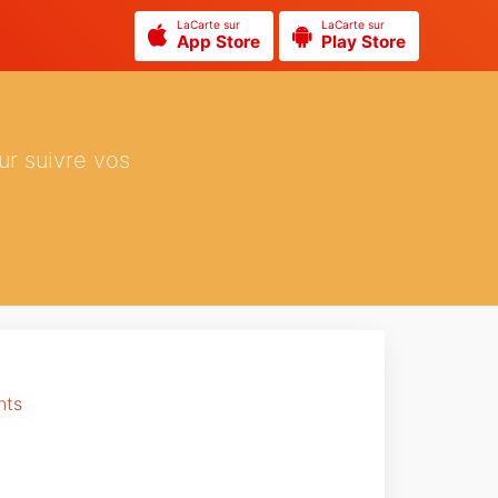
LaCarte sur
LaCarte sur
App Store
Play Store
ur suivre vos
nts