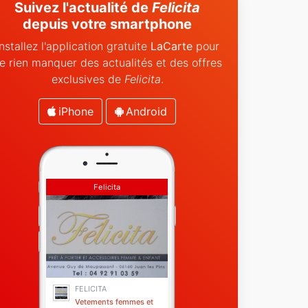
Suivez l'actualité de
Felicita
depuis votre smartphone
Installez l'application gratuite
LaCarte
pour
e rien manquer des actualités et des offres
exclusives de
Felicita
.
iPhone
Android
Felicita
FELICITA
Vetements femmes et