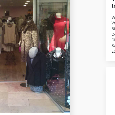
t
V
V
Bi
C
C
S
E