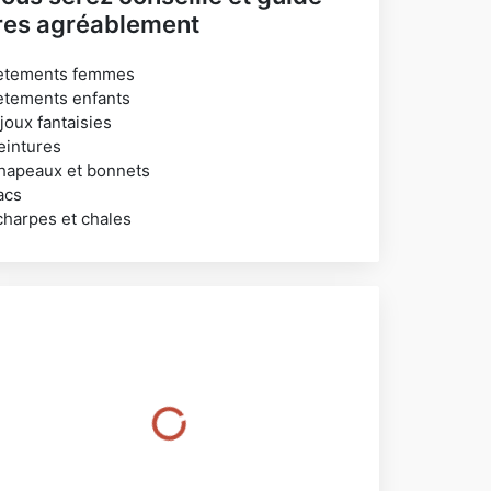
res agréablement
etements femmes
etements enfants
joux fantaisies
eintures
hapeaux et bonnets
acs
charpes et chales