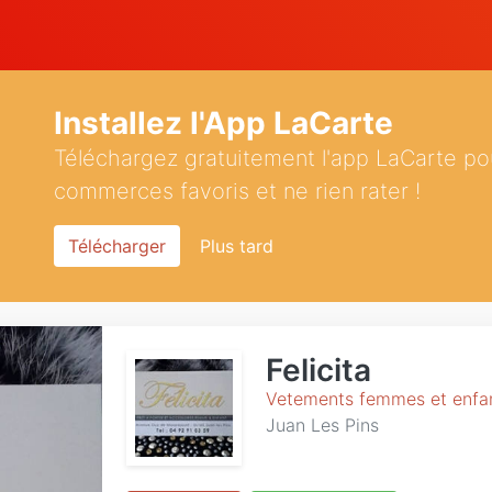
Installez l'App LaCarte
Téléchargez gratuitement l'app LaCarte po
commerces favoris et ne rien rater !
Télécharger
Plus tard
Felicita
Vetements femmes et enfa
Juan Les Pins