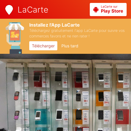
LaCarte sur
LaCarte
Play Store
Installez l'App LaCarte
Téléchargez gratuitement l'app LaCarte pour suivre vos
commerces favoris et ne rien rater !
Télécharger
Plus tard