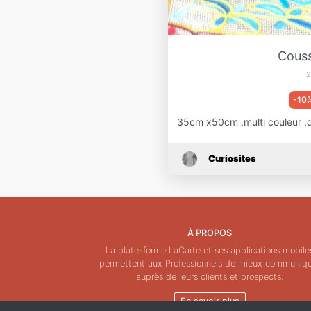
Couss
2
-10
35cm x50cm ,multi couleur ,d
Curiosites
À PROPOS
La plate-forme LaCarte et ses applications mobile
permettent aux Professionnels de mieux communiq
auprès de leurs clients et prospects.
En savoir plus