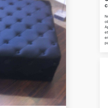
c
N
o
A
e
e
p