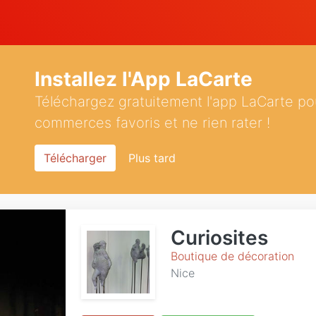
Installez l'App LaCarte
Téléchargez gratuitement l'app LaCarte po
commerces favoris et ne rien rater !
Télécharger
Plus tard
Curiosites
Boutique de décoration
Nice