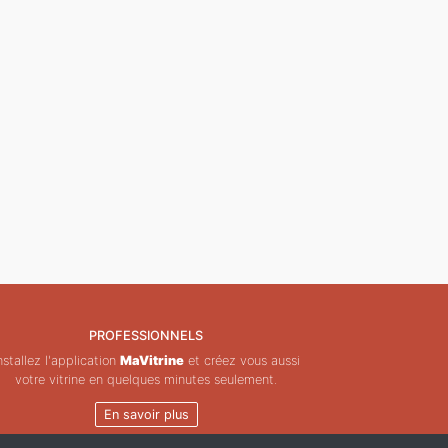
PROFESSIONNELS
nstallez l'application
MaVitrine
et créez vous aussi
votre vitrine en quelques minutes seulement.
En savoir plus