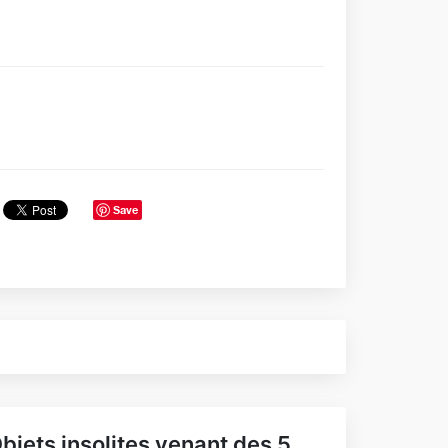
Save
bjets insolites venant des 5