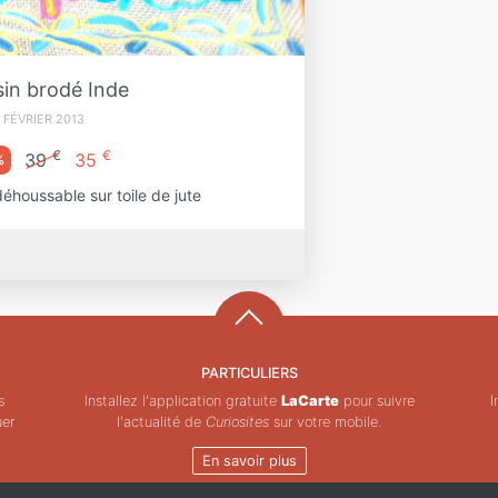
in brodé Inde
 FÉVRIER 2013
€
€
39
35
%
éhoussable sur toile de jute
PARTICULIERS
s
Installez l'application gratuite
LaCarte
pour suivre
I
uer
l'actualité de
Curiosites
sur votre mobile.
En savoir plus