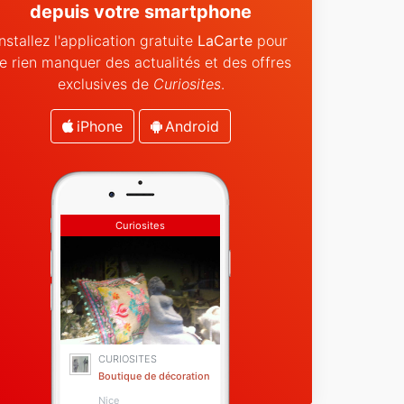
depuis votre smartphone
Installez l'application gratuite
LaCarte
pour
e rien manquer des actualités et des offres
exclusives de
Curiosites
.
iPhone
Android
Curiosites
CURIOSITES
Boutique de décoration
Nice