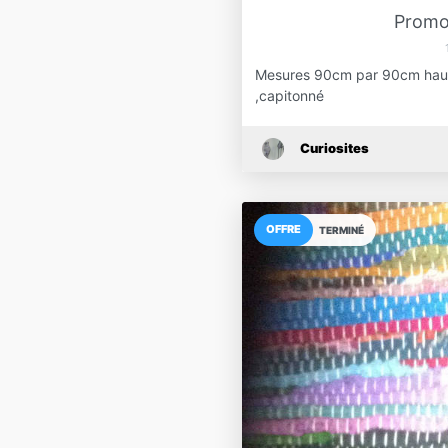
Promot
Mesures 90cm par 90cm haute
,capitonné
Curiosites
OFFRE
TERMINÉ