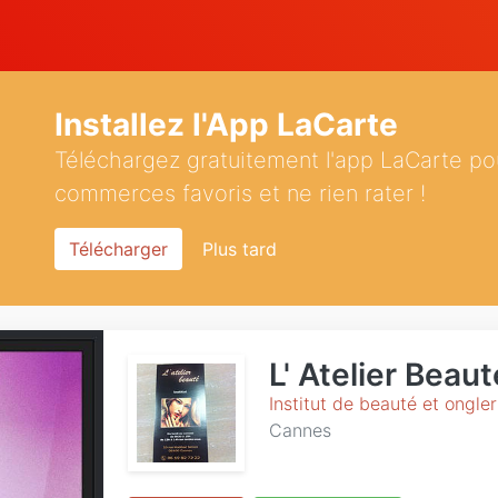
Installez l'App LaCarte
Téléchargez gratuitement l'app LaCarte po
commerces favoris et ne rien rater !
Télécharger
Plus tard
L' Atelier Beaut
Institut de beauté et ongler
Cannes