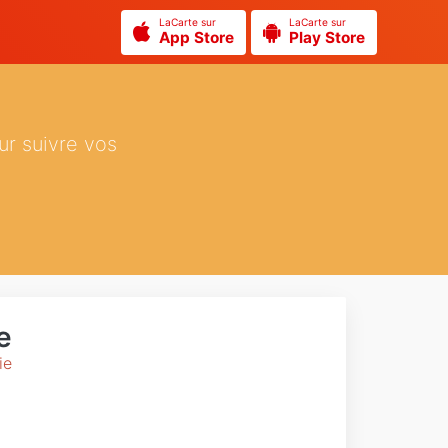
LaCarte sur
LaCarte sur
App Store
Play Store
ur suivre vos
e
ie