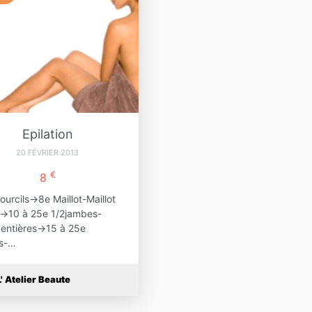
Epilation
20 FÉVRIER 2013
€
8
ourcils->8e Maillot-Maillot
l->10 à 25e 1/2jambes-
entières->15 à 25e
es-…
L' Atelier Beaute