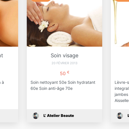
nt
Soin visage
20 FÉVRIER 2013
€
50
n à
Soin nettoyant 50e Soin hydratant
Lèvre-s
60e Soin anti-âge 70e
integra
jambes 
Aissell
L' Atelier Beaute