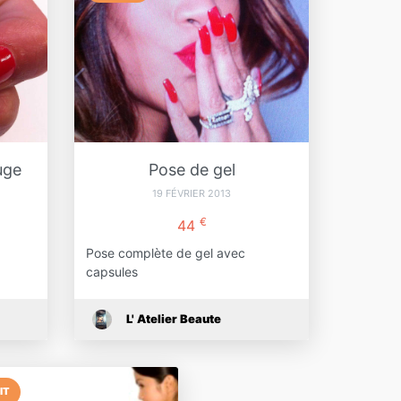
uge
Pose de gel
19 FÉVRIER 2013
€
44
Pose complète de gel avec
capsules
L' Atelier Beaute
IT