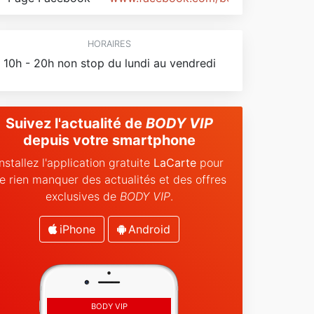
HORAIRES
10h - 20h non stop du lundi au vendredi
Suivez l'actualité de
BODY VIP
depuis votre smartphone
Installez l'application gratuite
LaCarte
pour
e rien manquer des actualités et des offres
exclusives de
BODY VIP
.
iPhone
Android
BODY VIP