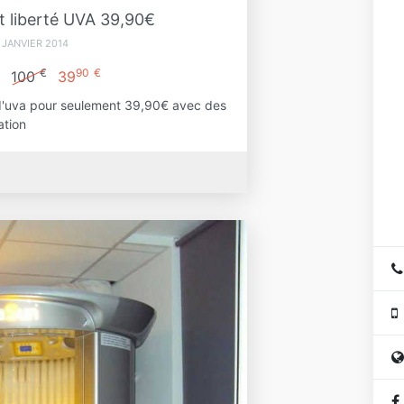
 liberté UVA 39,90€
 JANVIER 2014
€
90
€
100
39
'uva pour seulement 39,90€ avec des
ation