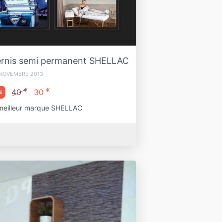
Vernis semi permanent SHELLAC
 NOVEMBRE 2013
€
€
40
30
%
 meilleur marque SHELLAC