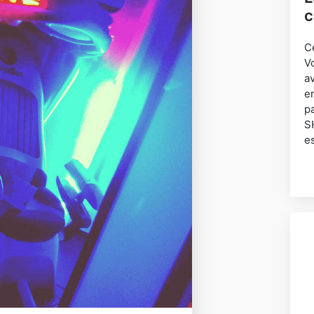
c
C
V
a
e
p
SH
e
p
S
s
a