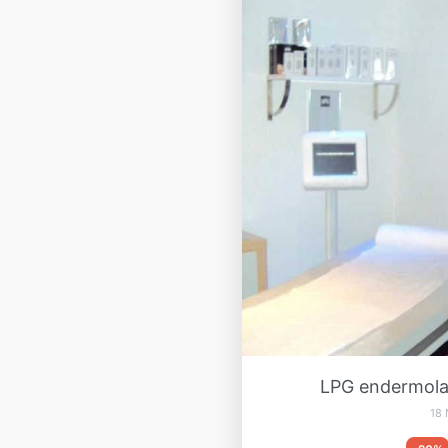
LPG endermolab
18