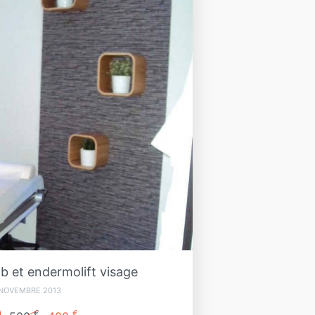
 et endermolift visage
 NOVEMBRE 2013
€
€