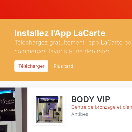
Installez l'App LaCarte
Téléchargez gratuitement l'app LaCarte po
commerces favoris et ne rien rater !
Télécharger
Plus tard
BODY VIP
Centre de bronzage et d'a
Antibes