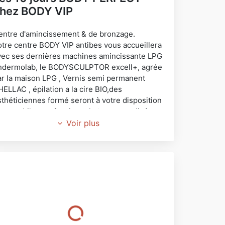
hez BODY VIP
entre d'amincissement & de bronzage.
otre centre BODY VIP antibes vous accueillera
vec ses dernières machines amincissante LPG
ndermolab, le BODYSCULPTOR excell+, agrée
ar la maison LPG , Vernis semi permanent
ELLAC , épilation a la cire BIO,des
sthéticiennes formé seront à votre disposition
our un bilan professionnel et personnalisé .
itué au 2139 route de grâce dans le centre
Voir plus
portif TOPFIT ,BODY VIP vous accueil du lundi
u vendredi de 10h à 20h non stop