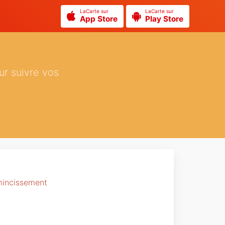
LaCarte sur
LaCarte sur
App Store
Play Store
ur suivre vos
mincissement