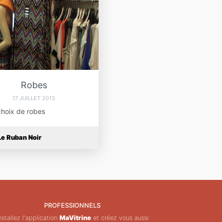
Robes
17 JUILLET 2013
hoix de robes
Le Ruban Noir
PROFESSIONNELS
nstallez l'application
MaVitrine
et créez vous aussi