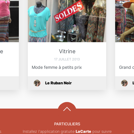
e
Vitrine
17 JUILLET 2013
Mode femme à petits prix
Grand c
Le Ruban Noir
PARTICULIERS
s
Installez l'application gratuite
LaCarte
pour suivre
I