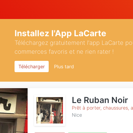
Installez l'App LaCarte
Téléchargez gratuitement l'app LaCarte po
commerces favoris et ne rien rater !
Télécharger
Plus tard
Le Ruban Noir
Prêt à porter, chaussures, a
Nice