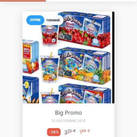
OFFRE
TERMINÉ
Big Promo
15 SEPTEMBRE 2013
20
€
99
€
3
1
-38%