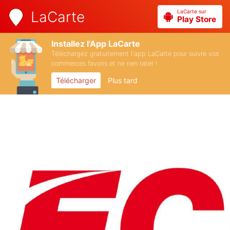
LaCarte sur
LaCarte
Play Store
Installez l'App LaCarte
Téléchargez gratuitement l'app LaCarte pour suivre vos
commerces favoris et ne rien rater !
Télécharger
Plus tard