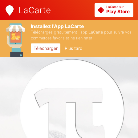
LaCarte sur
LaCarte
Play Store
Installez l'App LaCarte
Téléchargez gratuitement l'app LaCarte pour suivre vos
commerces favoris et ne rien rater !
Télécharger
Plus tard