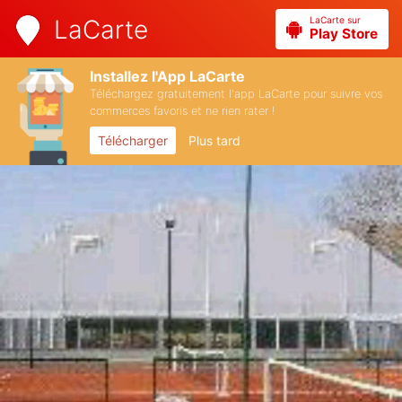
LaCarte sur
LaCarte
Play Store
Installez l'App LaCarte
Téléchargez gratuitement l'app LaCarte pour suivre vos
commerces favoris et ne rien rater !
Télécharger
Plus tard