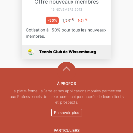
Offre nouveaux membres
19 NOVEMBRE 2013
€
€
100
50
-50%
Cotisation à -50% pour tous les nouveaux
membres.
Tennis Club de Wissembourg
À PROPOS
La plate-forme LaCarte et ses applications mobiles permettent
aux Professionnels de mieux communiquer auprès de leurs clients
et prospects.
En savoir plus
PARTICULIERS