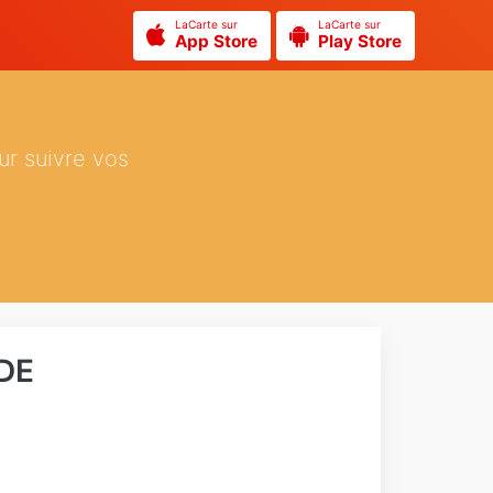
LaCarte sur
LaCarte sur
App Store
Play Store
ur suivre vos
DE