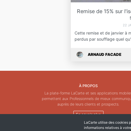
Remise de 15% sur l'i
22 J
Cette remise et de janvier à 
perdus par soufflage quel qu
ARNAUD FACADE
À PROPOS
La plate-forme LaCarte et ses applications mobile
permettent aux Professionnels de mieux communiq
auprès de leurs clients et prospects.
En savoir plus
LaCarte utilise des cookies po
informations relatives à votr