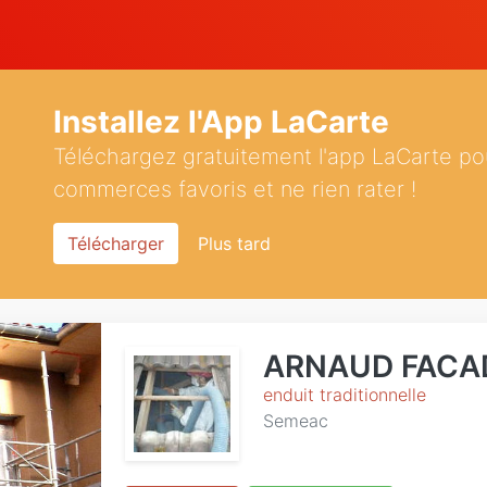
Installez l'App LaCarte
Téléchargez gratuitement l'app LaCarte po
commerces favoris et ne rien rater !
Télécharger
Plus tard
ARNAUD FACA
enduit traditionnelle
Semeac