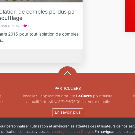
solation de combles perdus par
soufflage
ANVIER 2015
1
mars 2015 pour tout isolation de combles
'i…
PARTICULIERS
s
Installez l'application gratuite
LaCarte
pour suivre
I
uer
l'actualité de
ARNAUD FACADE
sur votre mobile.
En savoir plus
ur personnaliser l'utilisation et améliorer les attentes des utilisateurs de nos ser
Copyright © ZeMAP 2026 - Tous droits réservés.
e utilisation de nos services sont
partagées avec Google
. En naviguant sur ce sit