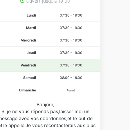
Ouvert jusqu'à 19:00
Lundi
07:30
–
19:00
Mardi
07:30
–
19:00
Mercredi
07:30
–
19:00
Jeudi
07:30
–
19:00
Vendredi
07:30
–
19:00
Samedi
08:00
–
16:00
Dimanche
Fermé
Bonjour,
Si je ne vous réponds pas,laisser moi un
message avec vos coordonnés,et le but de
tre appelle.Je vous recontacterais aux plus