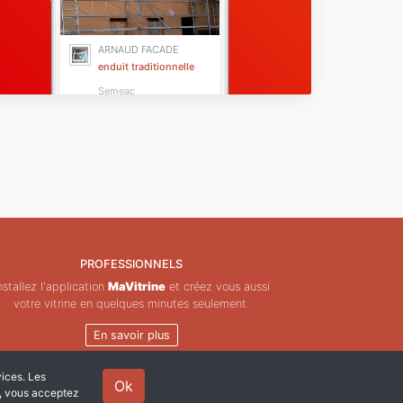
ARNAUD FACADE
enduit traditionnelle
Semeac
PROFESSIONNELS
nstallez l'application
MaVitrine
et créez vous aussi
votre vitrine en quelques minutes seulement.
En savoir plus
vices. Les
Ok
e, vous acceptez