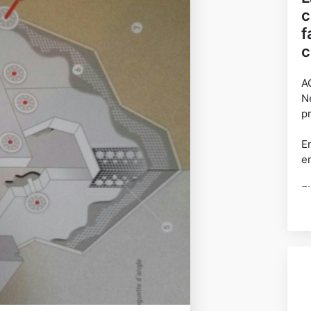
c
f
c
A
N
p
E
e
E
n
J
m
T
R
D