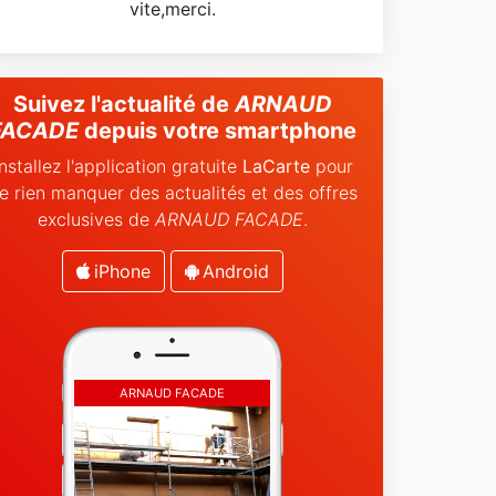
vite,merci.
Suivez l'actualité de
ARNAUD
FACADE
depuis votre smartphone
Installez l'application gratuite
LaCarte
pour
e rien manquer des actualités et des offres
exclusives de
ARNAUD FACADE
.
iPhone
Android
ARNAUD FACADE