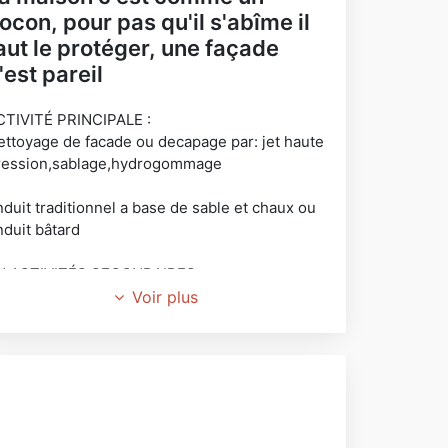
ocon, pour pas qu'il s'abîme il
aut le protéger, une façade
'est pareil
CTIVITÉ PRINCIPALE :
ettoyage de facade ou decapage par: jet haute
ression,sablage,hydrogommage
nduit traditionnel a base de sable et chaux ou
nduit bâtard
N ACTIVITÉS SECONDAIRES
ettoyage de toiture
Voir plus
et haute pression, brossage,vaporisation Anti
ousse avec ou sans impermeabilisent
VA.non appliquable enregistrer au(rm)
.C DECENNALE:165062827 Z
EVIS GRATUIT