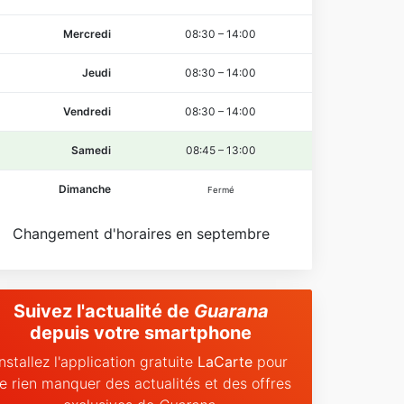
Mercredi
08:30
–
14:00
Jeudi
08:30
–
14:00
Vendredi
08:30
–
14:00
Samedi
08:45
–
13:00
Dimanche
Fermé
Changement d'horaires en septembre
Suivez l'actualité de
Guarana
depuis votre smartphone
Installez l'application gratuite
LaCarte
pour
e rien manquer des actualités et des offres