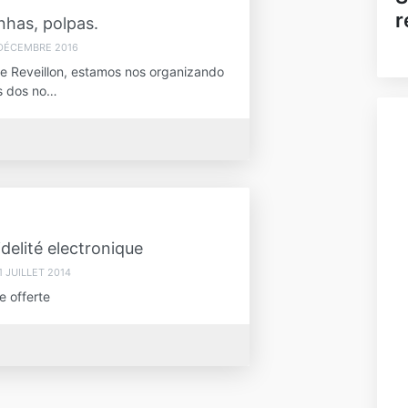
r
nhas, polpas.
 DÉCEMBRE 2016
 e Reveillon, estamos nos organizando
s dos no…
idelité electronique
1 JUILLET 2014
e offerte