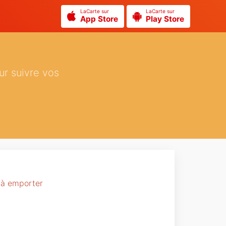
LaCarte sur
LaCarte sur
App Store
Play Store
ur suivre vos
t à emporter