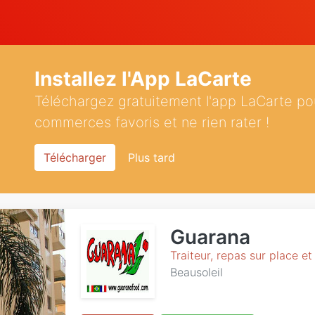
Installez l'App LaCarte
Téléchargez gratuitement l'app LaCarte po
commerces favoris et ne rien rater !
Télécharger
Plus tard
Guarana
Traiteur, repas sur place e
Beausoleil