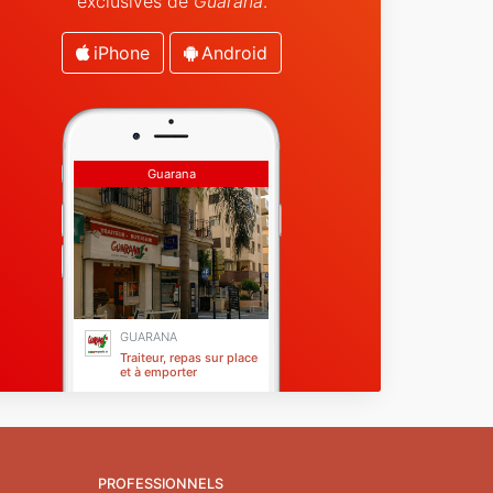
exclusives de
Guarana
.
iPhone
Android
Guarana
GUARANA
Traiteur, repas sur place
et à emporter
Beausoleil
PROFESSIONNELS