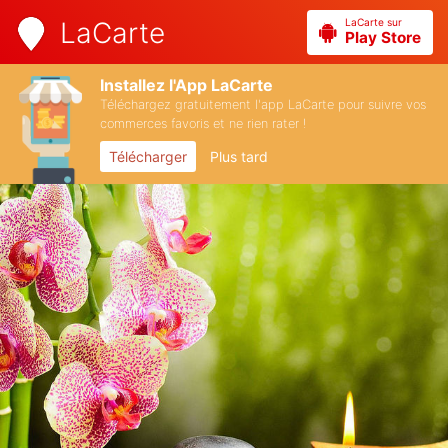
LaCarte sur
LaCarte
Play Store
Installez l'App LaCarte
Téléchargez gratuitement l'app LaCarte pour suivre vos
commerces favoris et ne rien rater !
Télécharger
Plus tard