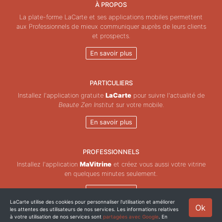
À PROPOS
La plate-forme LaCarte et ses applications mobiles permettent
aux Professionnels de mieux communiquer auprès de leurs clients
et prospects.
En savoir plus
PARTICULIERS
Installez l'application gratuite
LaCarte
pour suivre l'actualité de
Beaute Zen Institut
sur votre mobile.
En savoir plus
PROFESSIONNELS
Installez l'application
MaVitrine
et créez vous aussi votre vitrine
en quelques minutes seulement.
En savoir plus
LaCarte utilise des cookies pour personnaliser l'utilisation et améliorer
Ok
les attentes des utilisateurs de nos services. Les informations relatives
Copyright © ZeMAP 2026 - Tous droits réservés.
à votre utilisation de nos services sont
partagées avec Google
. En