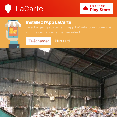
LaCarte sur
LaCarte
Play Store
Installez l'App LaCarte
Téléchargez gratuitement l'app LaCarte pour suivre vos
commerces favoris et ne rien rater !
Télécharger
Plus tard