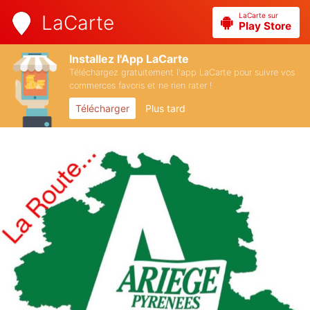
LaCarte sur
LaCarte
Play Store
Installez l'App LaCarte
Téléchargez gratuitement l'app LaCarte pour suivre vos
commerces favoris et ne rien rater !
Télécharger
Plus tard