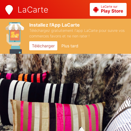
LaCarte sur
LaCarte
Play Store
Installez l'App LaCarte
Téléchargez gratuitement l'app LaCarte pour suivre vos
commerces favoris et ne rien rater !
Télécharger
Plus tard