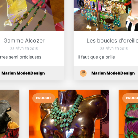
Gamme Alcozer
Les boucles d'oreill
28 FÉVRIER 2015
28 FÉVRIER 2015
rres semi précieuses
Il faut que ça brille
Marion Mode&Design
Marion Mode&Design
PRODUIT
PRODU