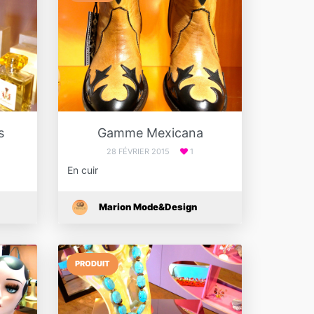
s
Gamme Mexicana
28 FÉVRIER 2015
1
En cuir
Marion Mode&Design
PRODUIT