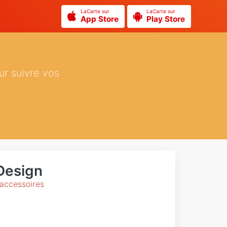
LaCarte sur
LaCarte sur
App Store
Play Store
ur suivre vos
Design
 accessoires