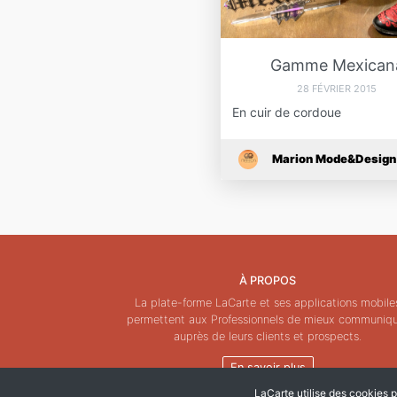
Gamme Mexican
28 FÉVRIER 2015
En cuir de cordoue
Marion Mode&Design
À PROPOS
La plate-forme LaCarte et ses applications mobile
permettent aux Professionnels de mieux communiq
auprès de leurs clients et prospects.
En savoir plus
LaCarte utilise des cookies po