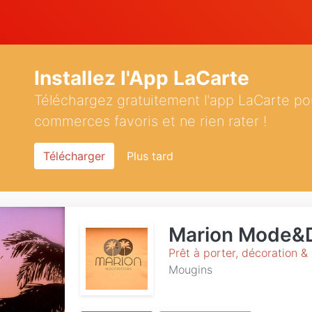
Installez l'App LaCarte
Téléchargez gratuitement l'app LaCarte po
commerces favoris et ne rien rater !
Télécharger
Plus tard
Marion Mode&
Prêt à porter, décoration &
Mougins