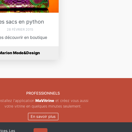
es sacs en python
28 FÉVRIER 2015
es découvrir en boutique
Marion Mode&Design
PROFESSIONNELS
nstallez l'application
MaVitrine
et créez vous aussi
votre vitrine en quelques minutes seulement.
En savoir plus
vices. Les