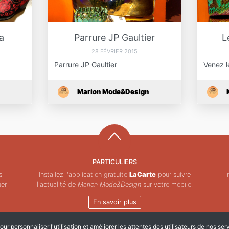
a
Parrure JP Gaultier
L
28 FÉVRIER 2015
Parrure JP Gaultier
Venez l
Marion Mode&Design
PARTICULIERS
s
Installez l'application gratuite
LaCarte
pour suivre
I
uer
l'actualité de
Marion Mode&Design
sur votre mobile.
En savoir plus
ur personnaliser l'utilisation et améliorer les attentes des utilisateurs de nos ser