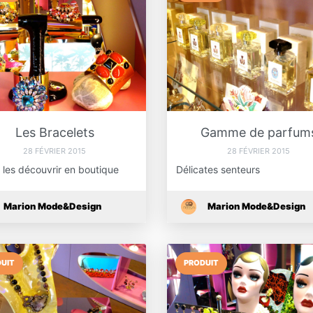
Les Bracelets
Gamme de parfum
28 FÉVRIER 2015
28 FÉVRIER 2015
 les découvrir en boutique
Délicates senteurs
Marion Mode&Design
Marion Mode&Design
UIT
PRODUIT