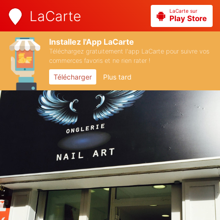
LaCarte sur
LaCarte
Play Store
Installez l'App LaCarte
Téléchargez gratuitement l'app LaCarte pour suivre vos
commerces favoris et ne rien rater !
Télécharger
Plus tard