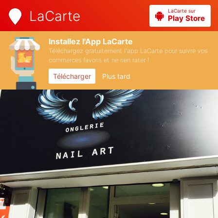
LaCarte sur
LaCarte
Play Store
Installez l'App LaCarte
Téléchargez gratuitement l'app LaCarte pour suivre vos
commerces favoris et ne rien rater !
Télécharger
Plus tard