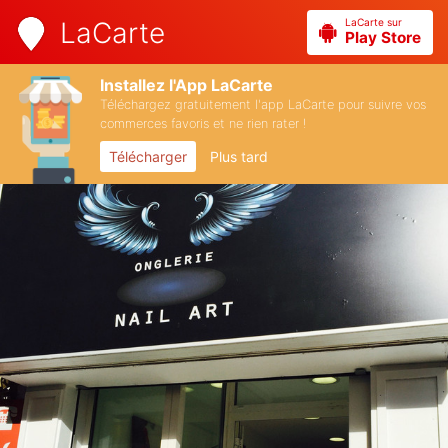
LaCarte sur
LaCarte
Play Store
Installez l'App LaCarte
Téléchargez gratuitement l'app LaCarte pour suivre vos
commerces favoris et ne rien rater !
Télécharger
Plus tard