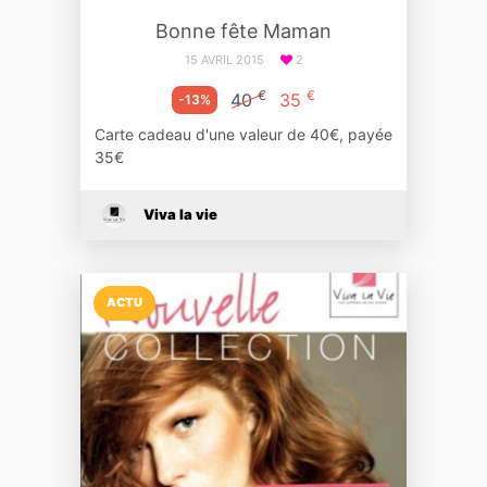
Bonne fête Maman
15 AVRIL 2015
2
€
€
40
35
-13%
Carte cadeau d'une valeur de 40€, payée
35€
Viva la vie
ACTU