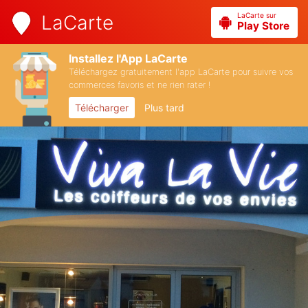
LaCarte sur
LaCarte
Play Store
Installez l'App LaCarte
Téléchargez gratuitement l'app LaCarte pour suivre vos
commerces favoris et ne rien rater !
Télécharger
Plus tard