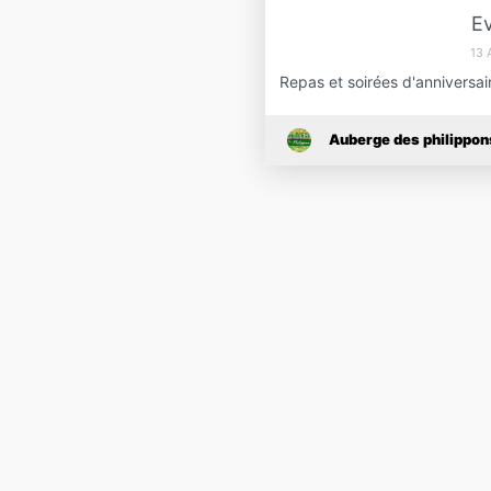
E
13 
Repas et soirées d'annivers
Auberge des philippon