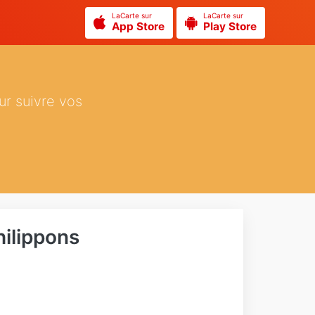
LaCarte sur
LaCarte sur
App Store
Play Store
ur suivre vos
ilippons