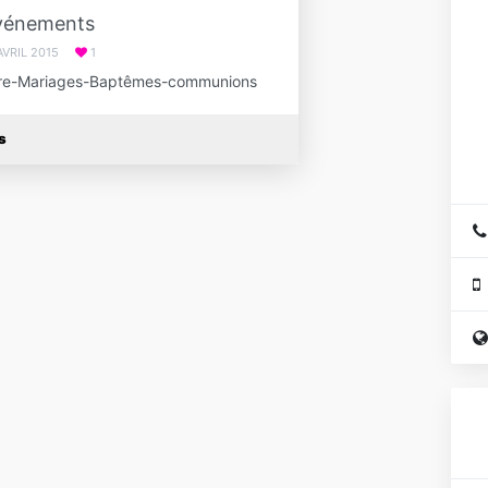
vénements
AVRIL 2015
1
aire-Mariages-Baptêmes-communions
s