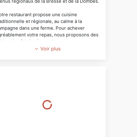
enus régionaux de la Bresse et de la Dombes.
otre restaurant propose une cuisine
aditionnelle et régionale, au calme à la
ampagne dans une ferme. Pour achever
gréablement votre repas, nous proposons des
âtisseries fabriquées maison que vous pouvez
éguster sur place au buffet.
Voir plus
écouvrez notre région avec ses deux sites
lturels et touristiques.
bientôt.