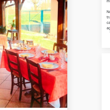
m
N
tr
c
a
p
d
D
cu
A 