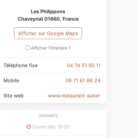
Les Philippons
Chaveyriat
01660
,
France
Afficher sur Google Maps
Afficher l'itinéraire ?
Téléphone fixe
04 74 51 90 11
Mobile
06 71 61 86 24
Site web
www.restaurant-auberge-philippons.fr
HORAIRES
Ouvre dès 19:00