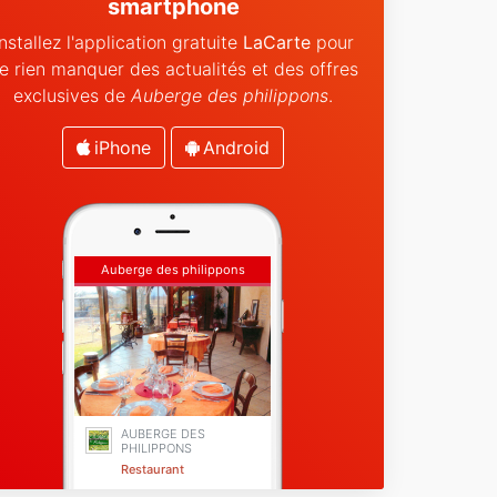
smartphone
Installez l'application gratuite
LaCarte
pour
e rien manquer des actualités et des offres
exclusives de
Auberge des philippons
.
iPhone
Android
Auberge des philippons
AUBERGE DES
PHILIPPONS
Restaurant