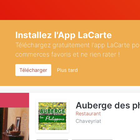
Installez l'App LaCarte
Téléchargez gratuitement l'app LaCarte po
commerces favoris et ne rien rater !
Télécharger
Plus tard
Auberge des ph
Restaurant
Chaveyriat