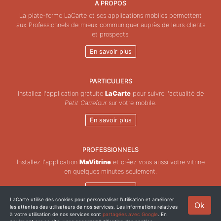
À PROPOS
La plate-forme LaCarte et ses applications mobiles permettent
aux Professionnels de mieux communiquer auprès de leurs clients
et prospects.
En savoir plus
PARTICULIERS
Installez l'application gratuite
LaCarte
pour suivre l'actualité de
Petit Carrefour
sur votre mobile.
En savoir plus
PROFESSIONNELS
Installez l'application
MaVitrine
et créez vous aussi votre vitrine
en quelques minutes seulement.
En savoir plus
LaCarte utilise des cookies pour personnaliser l'utilisation et améliorer
Ok
les attentes des utilisateurs de nos services. Les informations relatives
Copyright © ZeMAP 2026 - Tous droits réservés.
à votre utilisation de nos services sont
partagées avec Google
. En