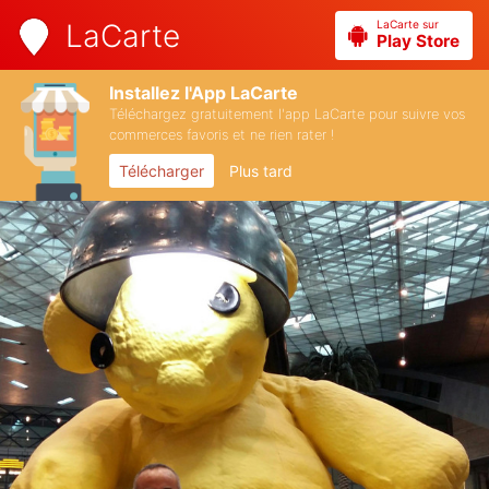
LaCarte sur
LaCarte
Play Store
Installez l'App LaCarte
Téléchargez gratuitement l'app LaCarte pour suivre vos
commerces favoris et ne rien rater !
Télécharger
Plus tard