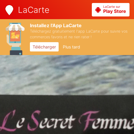
LaCarte sur
LaCarte
Play Store
Installez l'App LaCarte
Téléchargez gratuitement l'app LaCarte pour suivre vos
commerces favoris et ne rien rater !
Télécharger
Plus tard