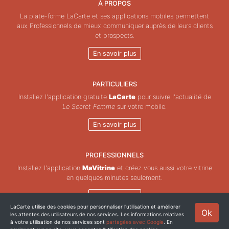
À PROPOS
La plate-forme LaCarte et ses applications mobiles permettent
aux Professionnels de mieux communiquer auprès de leurs clients
et prospects.
En savoir plus
PARTICULIERS
Installez l'application gratuite
LaCarte
pour suivre l'actualité de
Le Secret Femme
sur votre mobile.
En savoir plus
PROFESSIONNELS
Installez l'application
MaVitrine
et créez vous aussi votre vitrine
en quelques minutes seulement.
En savoir plus
LaCarte utilise des cookies pour personnaliser l'utilisation et améliorer
Ok
les attentes des utilisateurs de nos services. Les informations relatives
Copyright © ZeMAP 2026 - Tous droits réservés.
à votre utilisation de nos services sont
partagées avec Google
. En