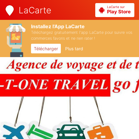
LaCarte sur
LaCarte
Play Store
Installez l'App LaCarte
Téléchargez gratuitement l'app LaCarte pour suivre vos
commerces favoris et ne rien rater !
Télécharger
Plus tard