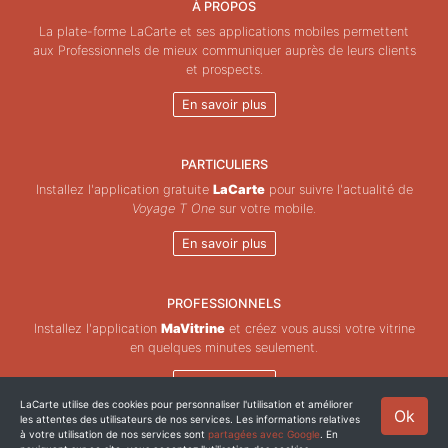
À PROPOS
La plate-forme LaCarte et ses applications mobiles permettent
aux Professionnels de mieux communiquer auprès de leurs clients
et prospects.
En savoir plus
PARTICULIERS
Installez l'application gratuite
LaCarte
pour suivre l'actualité de
Voyage T One
sur votre mobile.
En savoir plus
PROFESSIONNELS
Installez l'application
MaVitrine
et créez vous aussi votre vitrine
en quelques minutes seulement.
En savoir plus
LaCarte utilise des cookies pour personnaliser l'utilisation et améliorer
Ok
les attentes des utilisateurs de nos services. Les informations relatives
Copyright © ZeMAP 2026 - Tous droits réservés.
à votre utilisation de nos services sont
partagées avec Google
. En