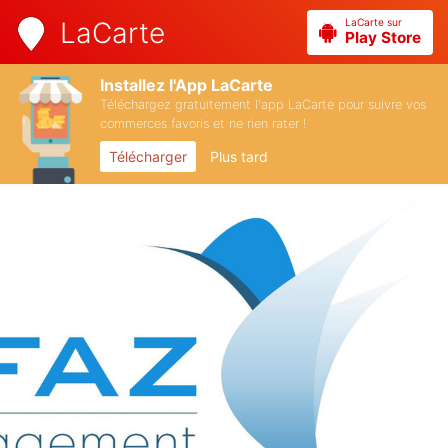
LaCarte sur
LaCarte
Play Store
Installez l'App LaCarte
Téléchargez gratuitement l'app LaCarte pour suivre vos
commerces favoris et ne rien rater !
Télécharger
Plus tard