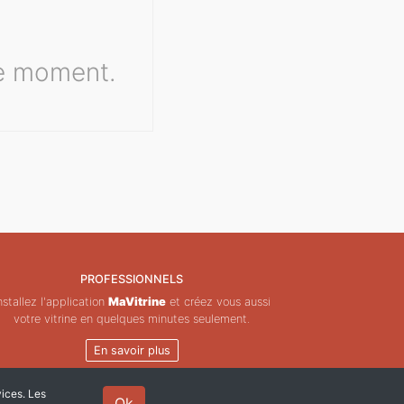
le moment.
PROFESSIONNELS
nstallez l'application
MaVitrine
et créez vous aussi
votre vitrine en quelques minutes seulement.
En savoir plus
vices. Les
Ok