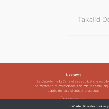
Takalid D
À PROPOS
La plate-forme LaCarte et ses applications mobile
permettent aux Professionnels de mieux communiq
auprès de leurs clients et prospects.
En savoir plus
LaCarte utilise des cookies po