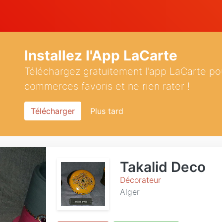
Installez l'App LaCarte
Téléchargez gratuitement l'app LaCarte po
commerces favoris et ne rien rater !
Télécharger
Plus tard
Takalid Deco
Décorateur
Alger