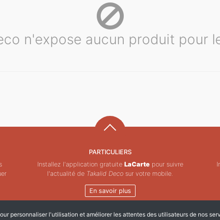
eco n'expose aucun produit pour 
PARTICULIERS
s
Installez l'application gratuite
LaCarte
pour suivre
I
uer
l'actualité de
Takalid Deco
sur votre mobile.
En savoir plus
ur personnaliser l'utilisation et améliorer les attentes des utilisateurs de nos ser