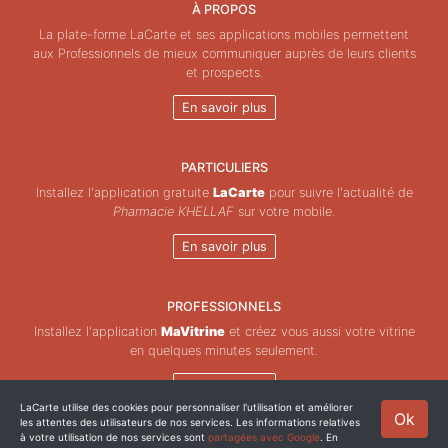
À PROPOS
La plate-forme LaCarte et ses applications mobiles permettent
aux Professionnels de mieux communiquer auprès de leurs clients
et prospects.
En savoir plus
PARTICULIERS
Installez l'application gratuite
LaCarte
pour suivre l'actualité de
Pharmacie KHELLAF
sur votre mobile.
En savoir plus
PROFESSIONNELS
Installez l'application
MaVitrine
et créez vous aussi votre vitrine
en quelques minutes seulement.
En savoir plus
LaCarte utilise des cookies pour personnaliser l'utilisation et améliorer
Ok
les attentes des utilisateurs de nos services. Les informations relatives
Copyright © ZeMAP 2026 - Tous droits réservés.
à votre utilisation de nos services sont
partagées avec Google
. En