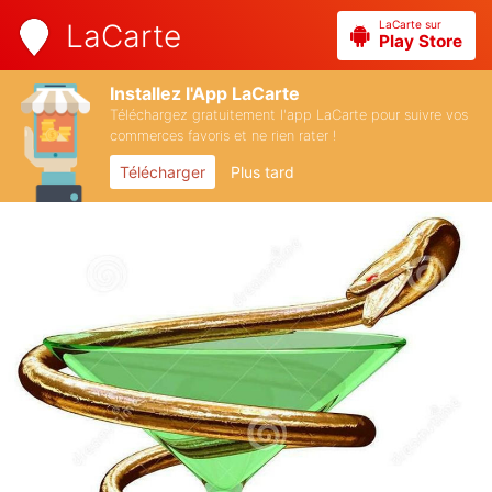
LaCarte sur
LaCarte
Play Store
Installez l'App LaCarte
Téléchargez gratuitement l'app LaCarte pour suivre vos
commerces favoris et ne rien rater !
Télécharger
Plus tard