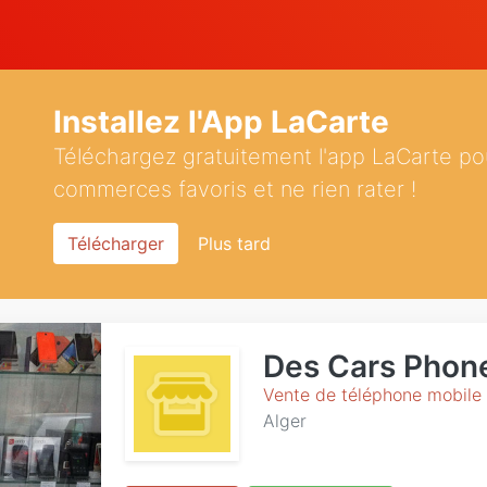
Installez l'App LaCarte
Téléchargez gratuitement l'app LaCarte po
commerces favoris et ne rien rater !
Télécharger
Plus tard
Des Cars Phon
Vente de téléphone mobile
Alger