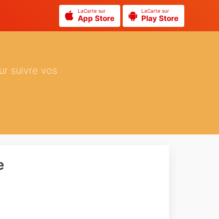
LaCarte sur
LaCarte sur
App Store
Play Store
ur suivre vos
e