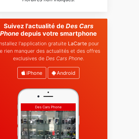
Suivez l'actualité de
Des Cars
Phone
depuis votre smartphone
Installez l'application gratuite
LaCarte
pour
e rien manquer des actualités et des offres
exclusives de
Des Cars Phone
.
iPhone
Android
Des Cars Phone