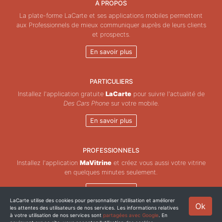
À PROPOS
La plate-forme LaCarte et ses applications mobiles permettent
aux Professionnels de mieux communiquer auprès de leurs clients
et prospects.
En savoir plus
PARTICULIERS
Installez l'application gratuite
LaCarte
pour suivre l'actualité de
Des Cars Phone
sur votre mobile.
En savoir plus
PROFESSIONNELS
Installez l'application
MaVitrine
et créez vous aussi votre vitrine
en quelques minutes seulement.
En savoir plus
LaCarte utilise des cookies pour personnaliser l'utilisation et améliorer
Ok
les attentes des utilisateurs de nos services. Les informations relatives
Copyright © ZeMAP 2026 - Tous droits réservés.
à votre utilisation de nos services sont
partagées avec Google
. En