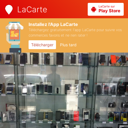
LaCarte sur
LaCarte
Play Store
Installez l'App LaCarte
Téléchargez gratuitement l'app LaCarte pour suivre vos
commerces favoris et ne rien rater !
Télécharger
Plus tard