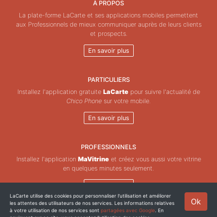
À PROPOS
La plate-forme LaCarte et ses applications mobiles permettent
aux Professionnels de mieux communiquer auprès de leurs clients
et prospects.
En savoir plus
PARTICULIERS
Installez l'application gratuite
LaCarte
pour suivre l'actualité de
Chico Phone
sur votre mobile.
En savoir plus
PROFESSIONNELS
Installez l'application
MaVitrine
et créez vous aussi votre vitrine
en quelques minutes seulement.
En savoir plus
LaCarte utilise des cookies pour personnaliser l'utilisation et améliorer
Ok
les attentes des utilisateurs de nos services. Les informations relatives
Copyright © ZeMAP 2026 - Tous droits réservés.
à votre utilisation de nos services sont
partagées avec Google
. En