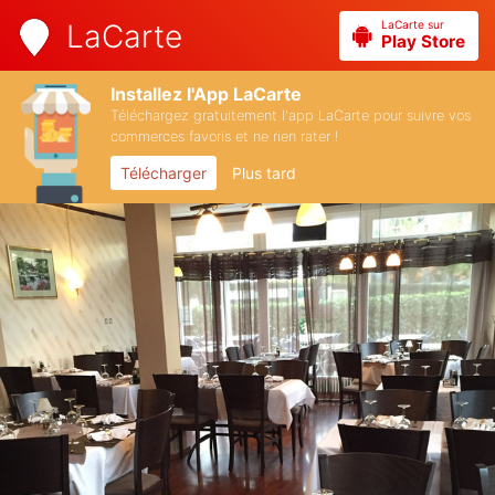
LaCarte sur
LaCarte
Play Store
Installez l'App LaCarte
Téléchargez gratuitement l'app LaCarte pour suivre vos
commerces favoris et ne rien rater !
Télécharger
Plus tard