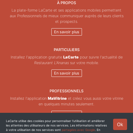
À PROPOS
La plate-forme LaCarte et ses applications mobiles permettent
aux Professionnels de mieux communiquer auprès de leurs clients
et prospects.
En savoir plus
PARTICULIERS
Installez l'application gratuite
LaCarte
pour suivre l'actualité de
Restaurant L'Ananas
sur votre mobile.
En savoir plus
PROFESSIONNELS
Installez l'application
MaVitrine
et créez vous aussi votre vitrine
en quelques minutes seulement.
En savoir plus
LaCarte utilise des cookies pour personnaliser l'utilisation et améliorer
Ok
les attentes des utilisateurs de nos services. Les informations relatives
Copyright © ZeMAP 2026 - Tous droits réservés.
à votre utilisation de nos services sont
partagées avec Google
. En