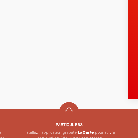
PARTICULIERS
s
Installez l'application gratuite
LaCarte
pour suivre
I