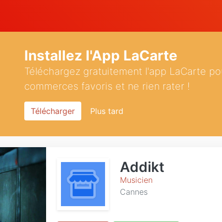
Installez l'App LaCarte
Téléchargez gratuitement l'app LaCarte po
commerces favoris et ne rien rater !
Télécharger
Plus tard
Addikt
Musicien
Cannes