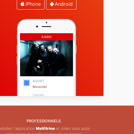
iPhone
Android
Addikt
ADDIKT
Musicien
Cannes
PROFESSIONNELS
nstallez l'application
MaVitrine
et créez vous aussi