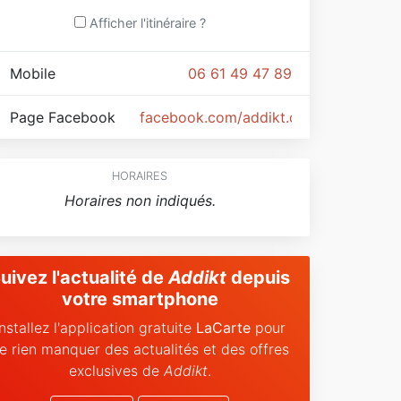
Afficher l'itinéraire ?
Mobile
06 61 49 47 89
Page Facebook
facebook.com/addikt.online
HORAIRES
Horaires non indiqués.
uivez l'actualité de
Addikt
depuis
votre smartphone
Installez l'application gratuite
LaCarte
pour
e rien manquer des actualités et des offres
exclusives de
Addikt
.