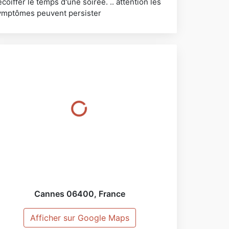
coiffer le temps d'une soirée. .. attention les
ymptômes peuvent persister
Cannes
06400
,
France
Afficher sur Google Maps