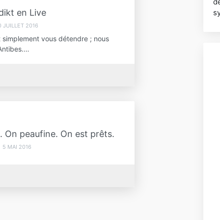
dé
ikt en Live
s
0 JUILLET 2016
ut simplement vous détendre ; nous
Antibes.…
. On peaufine. On est prêts.
5 MAI 2016