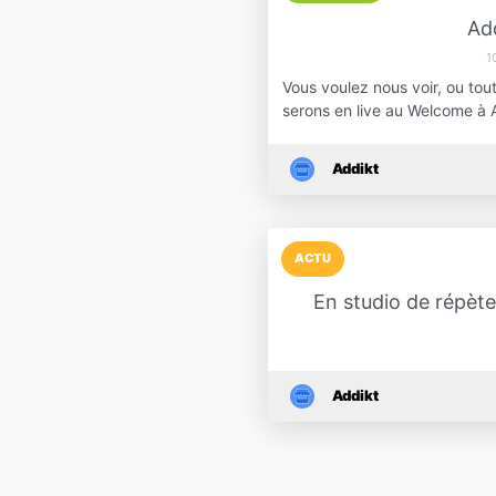
Add
1
Vous voulez nous voir, ou to
serons en live au Welcome à 
Addikt
ACTU
En studio de répète
Addikt