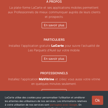
À PROPOS
La plate-forme LaCarte et ses applications mobiles permettent
aux Professionnels de mieux communiquer auprès de leurs clients
et prospects.
En savoir plus
PARTICULIERS
Installez l'application gratuite
LaCarte
pour suivre l'actualité de
Les Parquets d'Auré
sur votre mobile.
En savoir plus
PROFESSIONNELS
Installez l'application
MaVitrine
et créez vous aussi votre vitrine
en quelques minutes seulement.
En savoir plus
LaCarte utilise des cookies pour personnaliser l'utilisation et améliorer
Ok
les attentes des utilisateurs de nos services. Les informations relatives
Copyright © ZeMAP 2026 - Tous droits réservés.
à votre utilisation de nos services sont
partagées avec Google
. En