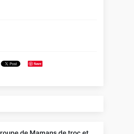
Save
roupe de Mamans de troc et