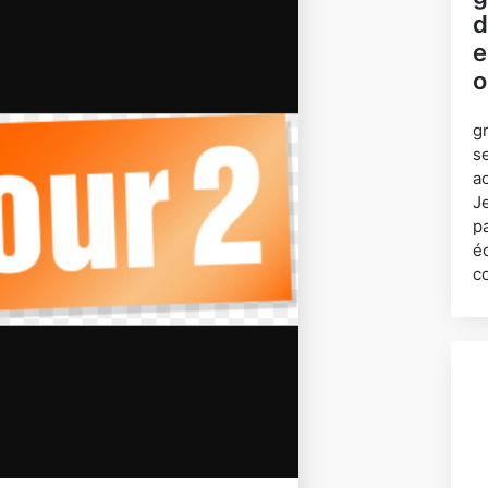
d
e
o
g
s
ac
J
p
é
c