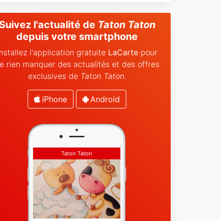
Suivez l'actualité de
Taton Taton
depuis votre smartphone
Installez l'application gratuite
LaCarte
pour
e rien manquer des actualités et des offres
exclusives de
Taton Taton
.
iPhone
Android
Taton Taton