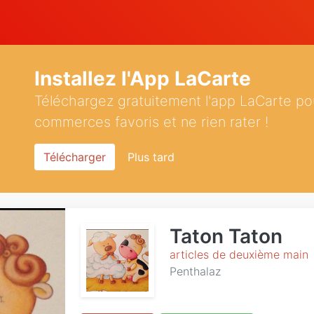
Installez l'App LaCarte
Téléchargez gratuitement l'app LaCarte po
commerces favoris et ne rien rater !
Télécharger
Plus tard
Taton Taton
articles de deuxième main
Penthalaz