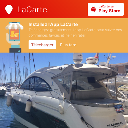
LaCarte sur
LaCarte
Play Store
Installez l'App LaCarte
Téléchargez gratuitement l'app LaCarte pour suivre vos
commerces favoris et ne rien rater !
Télécharger
Plus tard