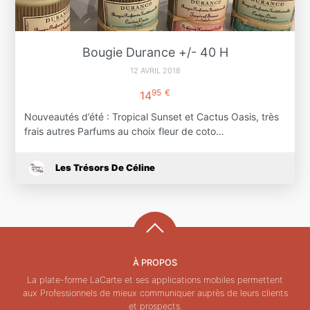
Bougie Durance +/- 40 H
12 AVRIL 2018
95
€
14
Nouveautés d’été : Tropical Sunset et Cactus Oasis, très
frais autres Parfums au choix fleur de coto…
Les Trésors De Céline
À PROPOS
La plate-forme LaCarte et ses applications mobiles permettent
aux Professionnels de mieux communiquer auprès de leurs clients
et prospects.