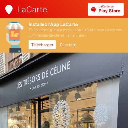
LaCarte sur
LaCarte
Play Store
Installez l'App LaCarte
Téléchargez gratuitement l'app LaCarte pour suivre vos
commerces favoris et ne rien rater !
Télécharger
Plus tard