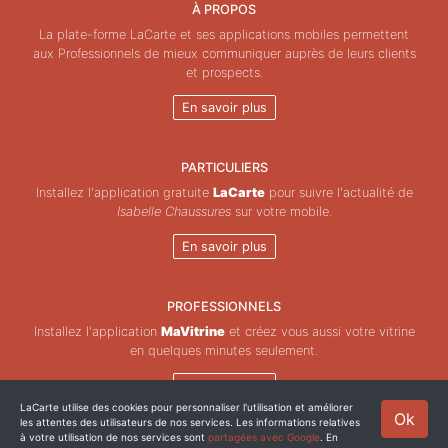
À PROPOS
La plate-forme LaCarte et ses applications mobiles permettent
aux Professionnels de mieux communiquer auprès de leurs clients
et prospects.
En savoir plus
PARTICULIERS
Installez l'application gratuite
LaCarte
pour suivre l'actualité de
Isabelle Chaussures
sur votre mobile.
En savoir plus
PROFESSIONNELS
Installez l'application
MaVitrine
et créez vous aussi votre vitrine
en quelques minutes seulement.
En savoir plus
LaCarte utilise des cookies pour personnaliser l'utilisation et améliorer
Ok
les attentes des utilisateurs de nos services. Les informations relatives
Copyright © ZeMAP 2026 - Tous droits réservés.
à votre utilisation de nos services sont
partagées avec Google
. En