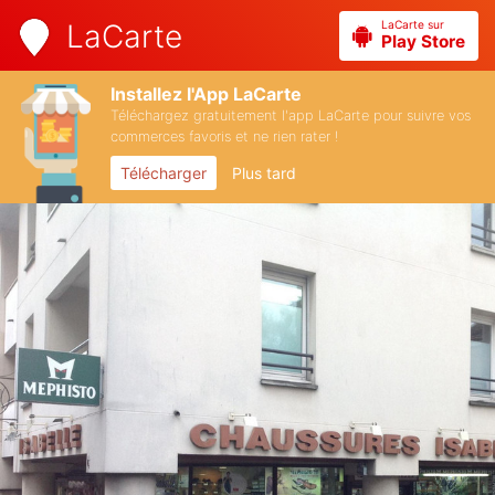
LaCarte sur
LaCarte
Play Store
Installez l'App LaCarte
Téléchargez gratuitement l'app LaCarte pour suivre vos
commerces favoris et ne rien rater !
Télécharger
Plus tard