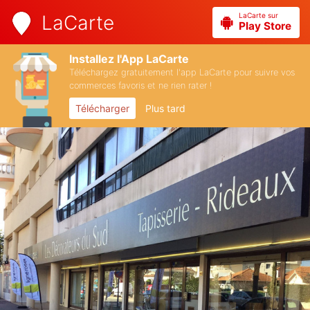
LaCarte sur
LaCarte
Play Store
Installez l'App LaCarte
Téléchargez gratuitement l'app LaCarte pour suivre vos
commerces favoris et ne rien rater !
Télécharger
Plus tard