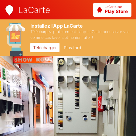
LaCarte sur
LaCarte
Play Store
Installez l'App LaCarte
Téléchargez gratuitement l'app LaCarte pour suivre vos
commerces favoris et ne rien rater !
Télécharger
Plus tard