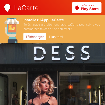
LaCarte sur
LaCarte
Play Store
Installez l'App LaCarte
Téléchargez gratuitement l'app LaCarte pour suivre vos
commerces favoris et ne rien rater !
Télécharger
Plus tard