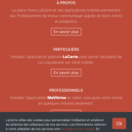
À PROPOS
La plate-forme LaCarte et ses applications mobiles permettent
aux Professionnels de mieux communiquer auprès de leurs clients
et prospects.
En savoir plus
PARTICULIERS
Installez l'application gratuite
LaCarte
pour suivre l'actualité de
Le Liquidataire
sur votre mobile.
En savoir plus
PROFESSIONNELS
Installez l'application
MaVitrine
et créez vous aussi votre vitrine
en quelques minutes seulement.
En savoir plus
LaCarte utilise des cookies pour personnaliser l'utilisation et améliorer
Ok
les attentes des utilisateurs de nos services. Les informations relatives
Copyright © ZeMAP 2026 - Tous droits réservés.
à votre utilisation de nos services sont
partagées avec Google
. En