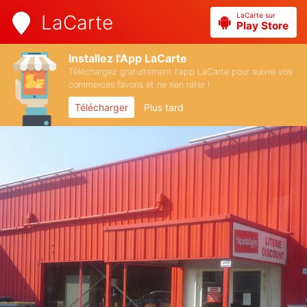
LaCarte sur
LaCarte
Play Store
Installez l'App LaCarte
Téléchargez gratuitement l'app LaCarte pour suivre vos
commerces favoris et ne rien rater !
Télécharger
Plus tard