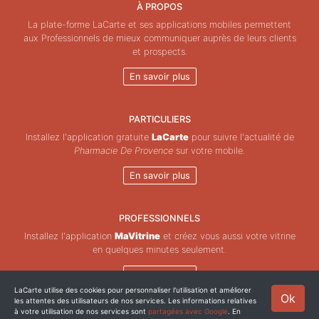
À PROPOS
La plate-forme LaCarte et ses applications mobiles permettent
aux Professionnels de mieux communiquer auprès de leurs clients
et prospects.
En savoir plus
PARTICULIERS
Installez l'application gratuite
LaCarte
pour suivre l'actualité de
Pharmacie De Provence
sur votre mobile.
En savoir plus
PROFESSIONNELS
Installez l'application
MaVitrine
et créez vous aussi votre vitrine
en quelques minutes seulement.
En savoir plus
LaCarte utilise des cookies pour personnaliser l'utilisation et améliorer
Ok
les attentes des utilisateurs de nos services. Les informations relatives
Copyright © ZeMAP 2026 - Tous droits réservés.
à votre utilisation de nos services sont
partagées avec Google
. En