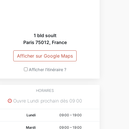
aCarte/MaVitrine,
e cherche de nouvelles opportunités d'affaires,
issions.
our le moment, je cherche un complément de
1 bld soult
evenu, un travail d'appoint, un remplacement
Paris
75012
,
France
ovisoire.
is qui sait, la vie et les rencontres peuvent
éservées de belles surprises et nous
Afficher sur Google Maps
ourrions collaborer sur du long terme.
Afficher l'itinéraire ?
i: Sens des objectifs, excellent relationnel,
lyvalent, facilité d'adaptation, fédérateur
pérationnel, manager, polyvalent, sociable.
HORAIRES
es compétences: Business development /
Ouvre Lundi prochain dès 09:00
anagement / Commercial / Web Marketing /
ommunity Manager / CHO / Coaching
Lundi
09:00
–
19:00
es motivations, vous:
Mardi
09:00
–
19:00