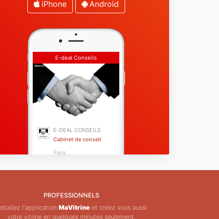
iPhone
Android
e suis à votre disposition à tout moment pour
épondre à vos propositions.
ans l'attente de vous lire ou vous entendre, ou
assez le mot à vos connaissances qui ont un b
E-deal Conseils
E-DEAL CONSEILS
Cabinet de conseil
Paris
PROFESSIONNELS
nstallez l'application
MaVitrine
et créez vous aussi
votre vitrine en quelques minutes seulement.