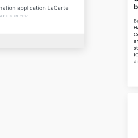
b
rmation application LaCarte
SEPTEMBRE 2017
B
H
C
e
s
(
di
B
A
d
c
J
e
E