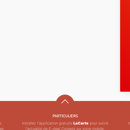
J
r
D
p
PARTICULIERS
s
Installez l'application gratuite
LaCarte
pour suivre
I
uer
l'actualité de
E-deal Conseils
sur votre mobile.