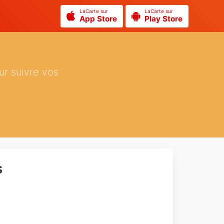
LaCarte sur
LaCarte sur
App Store
Play Store
ur suivre vos
s