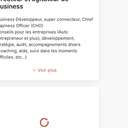
usiness
usiness Développeur, super connecteur, Chief
apiness Officer (CHO)
onseils pour les entreprises (Auto
ntrepreneur et plus), développement,
tratégie, audit, accompagnements divers
Coaching, aide, suivi dans les moments
fficiles, etc...)
onjour
Voir plus
ncien gérant d'un site e-commerce, Freelance
epuis 2004, je propose mes services de
onsulting pour entreprise.
'aide au développement des entreprises (Auto
ntrepreneurs, PME/PMI)
n cours de mission pour l'application