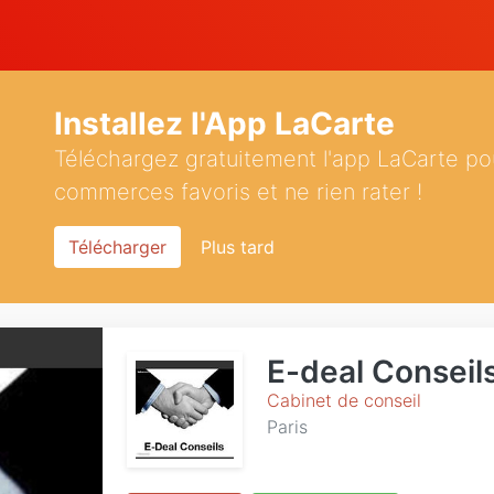
Installez l'App LaCarte
Téléchargez gratuitement l'app LaCarte po
commerces favoris et ne rien rater !
Télécharger
Plus tard
E-deal Conseil
Cabinet de conseil
Paris