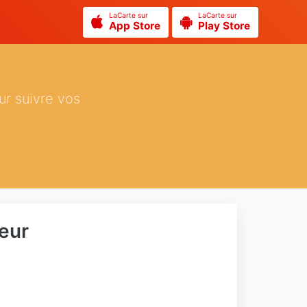
LaCarte sur
LaCarte sur
App Store
Play Store
ur suivre vos
eur