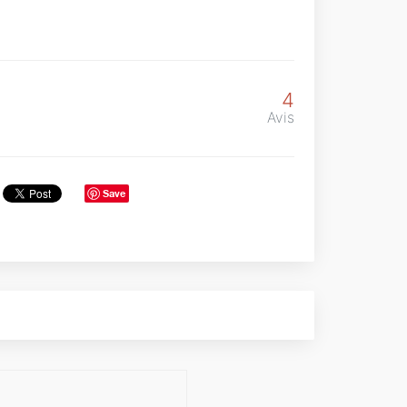
4
Avis
Save