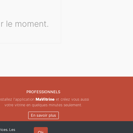
r le moment.
PROFESSIONNELS
nstallez l'application
MaVitrine
et créez vous aussi
votre vitrine en quelques minutes seulement.
En savoir plus
vices. Les
Ok