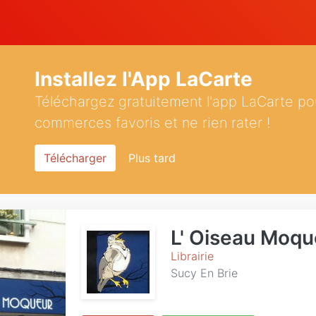
Installez l'App LaCarte
Téléchargez gratuitement l'app LaCarte po
commerces favoris et ne rien rater !
Télécharger
Plus tard
L' Oiseau Moqu
Librairie
Sucy En Brie