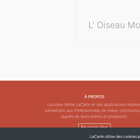
L' Oiseau M
À PROPOS
La plate-forme LaCarte et ses applications mobile
permettent aux Professionnels de mieux communiq
auprès de leurs clients et prospects.
En savoir plus
LaCarte utilise des cookies po