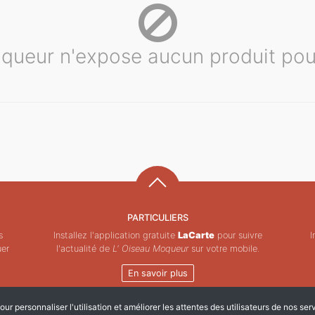
oqueur n'expose aucun produit pou
PARTICULIERS
s
Installez l'application gratuite
LaCarte
pour suivre
I
uer
l'actualité de
L' Oiseau Moqueur
sur votre mobile.
En savoir plus
ur personnaliser l'utilisation et améliorer les attentes des utilisateurs de nos ser