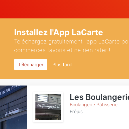
Installez l'App LaCarte
Téléchargez gratuitement l'app LaCarte po
commerces favoris et ne rien rater !
Télécharger
Plus tard
Les Boulanger
Boulangerie Pâtisserie
Fréjus