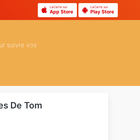
LaCarte sur
LaCarte sur
App Store
Play Store
ur suivre vos
ies De Tom