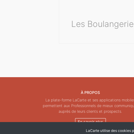
Les Boulangerie
À PROPOS
La plate-forme LaCarte et ses applications mobile
permettent aux Professionnels de mieux communiq
auprès de leurs clients et prospects.
En savoir plus
LaCarte utilise des cookies po