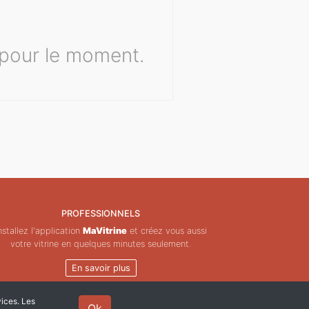
pour le moment.
PROFESSIONNELS
nstallez l'application
MaVitrine
et créez vous aussi
votre vitrine en quelques minutes seulement.
En savoir plus
vices. Les
Ok