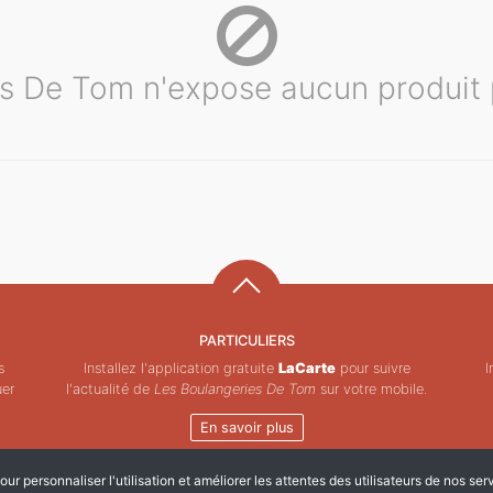
s De Tom n'expose aucun produit 
PARTICULIERS
s
Installez l'application gratuite
LaCarte
pour suivre
I
uer
l'actualité de
Les Boulangeries De Tom
sur votre mobile.
En savoir plus
ur personnaliser l'utilisation et améliorer les attentes des utilisateurs de nos ser