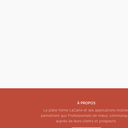
À PROPOS
La plate-forme LaCarte et ses applications mobile
permettent aux Professionnels de mieux communiq
auprès de leurs clients et prospects.