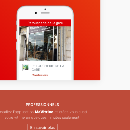
Retoucherie de la gare
RETOUCHERIE DE LA
GARE
Couturiers
Sucy-en-Brie
PROFESSIONNELS
nstallez l'application
MaVitrine
et créez vous aussi
votre vitrine en quelques minutes seulement.
En savoir plus