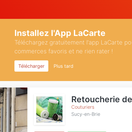
Installez l'App LaCarte
Téléchargez gratuitement l'app LaCarte po
commerces favoris et ne rien rater !
Télécharger
Plus tard
Retoucherie de
Couturiers
Sucy-en-Brie