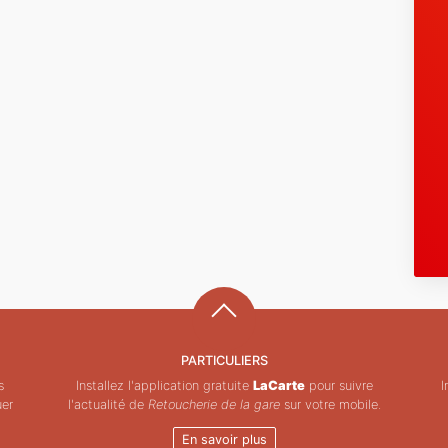
PARTICULIERS
s
Installez l'application gratuite
LaCarte
pour suivre
I
uer
l'actualité de
Retoucherie de la gare
sur votre mobile.
En savoir plus