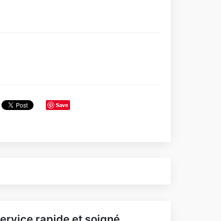
Save
ervice rapide et soigné