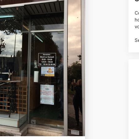
C
h
vo
S