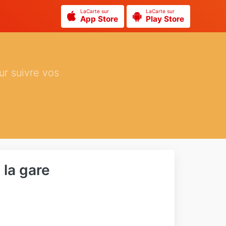
LaCarte sur
LaCarte sur
App Store
Play Store
ur suivre vos
 la gare