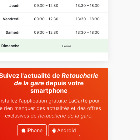
Jeudi
09:30
–
12:30
13:30
–
18:30
Vendredi
09:30
–
12:30
13:30
–
18:30
Samedi
09:30
–
12:30
13:30
–
18:30
Dimanche
Fermé
Suivez l'actualité de
Retoucherie
de la gare
depuis votre
smartphone
Installez l'application gratuite
LaCarte
pour
e rien manquer des actualités et des offres
exclusives de
Retoucherie de la gare
.
iPhone
Android