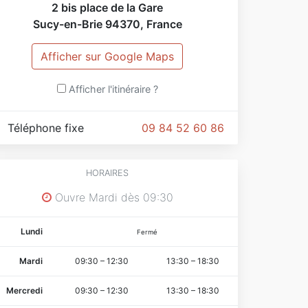
2 bis place de la Gare
Sucy-en-Brie
94370
,
France
Afficher sur Google Maps
Afficher l'itinéraire ?
Téléphone fixe
09 84 52 60 86
HORAIRES
Ouvre Mardi dès 09:30
Lundi
Fermé
Mardi
09:30
–
12:30
13:30
–
18:30
Mercredi
09:30
–
12:30
13:30
–
18:30