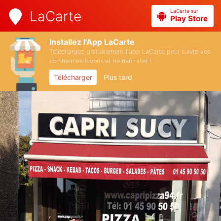
LaCarte sur
LaCarte
Play Store
Installez l'App LaCarte
Téléchargez gratuitement l'app LaCarte pour suivre vos
commerces favoris et ne rien rater !
Télécharger
Plus tard