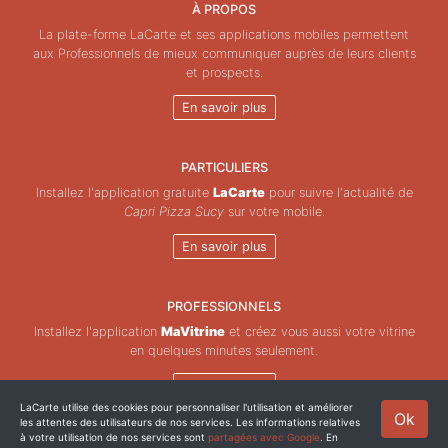
À PROPOS
La plate-forme LaCarte et ses applications mobiles permettent
aux Professionnels de mieux communiquer auprès de leurs clients
et prospects.
En savoir plus
PARTICULIERS
Installez l'application gratuite
LaCarte
pour suivre l'actualité de
Capri Pizza Sucy
sur votre mobile.
En savoir plus
PROFESSIONNELS
Installez l'application
MaVitrine
et créez vous aussi votre vitrine
en quelques minutes seulement.
En savoir plus
LaCarte utilise des cookies pour personnaliser l'utilisation et améliorer
Ok
les attentes des utilisateurs de nos services. Les informations relatives
Copyright © ZeMAP 2026 - Tous droits réservés.
à votre utilisation de nos services sont
partagées avec Google
. En